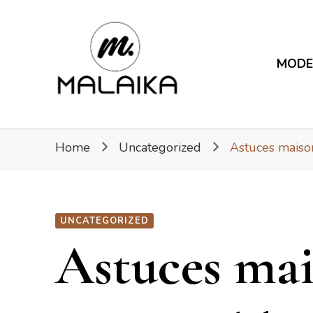
Malaika
MOD
Fière. Belle. Africaine.
Malaika
Home
Uncategorized
Astuces maison
UNCATEGORIZED
Astuces mai