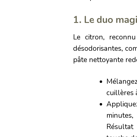
1. Le duo magi
Le citron, reconnu
désodorisantes, co
pâte nettoyante red
Mélange
cuillères
Appliquez
minutes,
Résultat