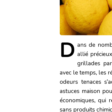
D
ans
de nombre
allié précie
grillades pa
avec le temps, les r
odeurs tenaces s’a
astuces maison pour
économiques, qui r
sans produits chimi