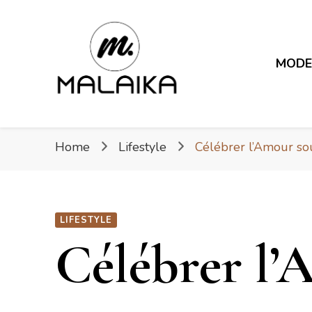
Malaika
MOD
Fière. Belle. Africaine.
Malaika
Home
Lifestyle
Célébrer l’Amour sou
LIFESTYLE
Célébrer l’