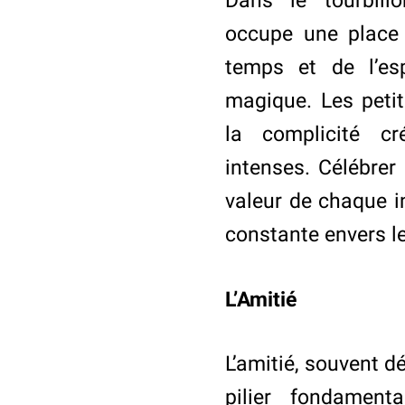
Dans le tourbill
occupe une place 
temps et de l’es
magique. Les peti
la complicité cr
intenses. Célébrer l
valeur de chaque i
constante envers le
L’Amitié
L’amitié, souvent d
pilier fondamen