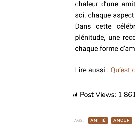
chaleur d’une ami
soi, chaque aspect 
Dans cette céléb
plénitude, une re
chaque forme d’amo
Lire aussi :
Qu’est c
Post Views:
1 86
TAGS:
AMITIÉ
AMOUR