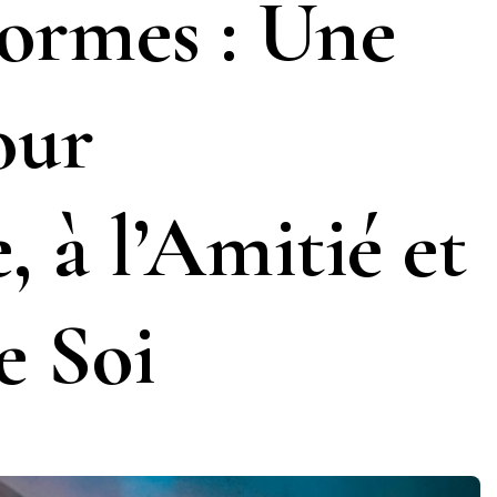
Formes : Une
our
 à l’Amitié et
e Soi