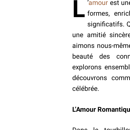
L
’
amour
est une
formes, enri
significatifs.
une amitié sincè
aimons nous-mêmes
beauté des conn
explorons ensemble
découvrons comme
célébrée.
L’Amour Romantiq