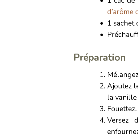
1 cac de 
d’arôme 
1 sachet 
Préchauff
Préparation
Mélangez 
Ajoutez l
la vanille
Fouettez.
Versez 
enfourne