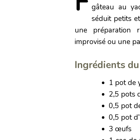
F
gâteau au ya
séduit petits 
une préparation r
improvisé ou une p
Ingrédients du
1 pot de 
2,5 pots 
0,5 pot d
0,5 pot d
3 œufs