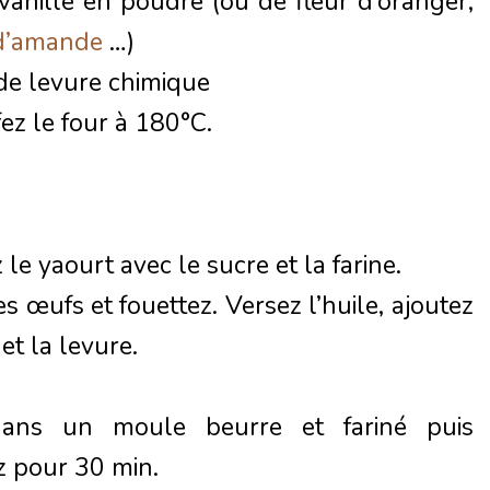
vanille en poudre (ou de fleur d’oranger,
d’amande
…)
de levure chimique
ez le four à 180°C.
le yaourt avec le sucre et la farine.
es œufs et fouettez. Versez l’huile, ajoutez
 et la levure.
dans un moule beurre et fariné puis
z pour 30 min.