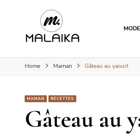
MOD
Fière. Belle. Africaine.
Malaika
Home
Maman
Gâteau au yaourt
MAMAN
RECETTES
Gâteau au y