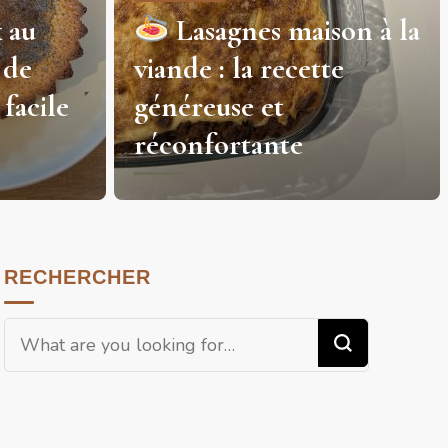
on à la
Dinosaures au citron :
e
des petits gâteaux
moelleux et ludiques
pour toute la famille
RECHERCHER