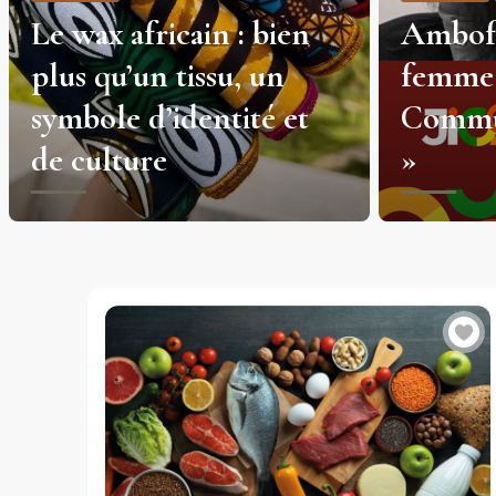
Ambofo Sakia, la
Gâteau
femme qui dit «
citron 
Communique ou meurs
pavot :
»
et par