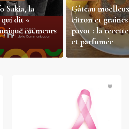
 moelleux au
Lasagnes mais
et graines de
viande : la recett
 la recette facile
généreuse et
fumée
réconfortante