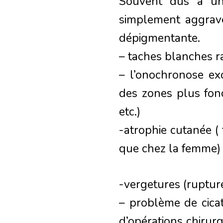
Souvent dus à une
simplement aggravée
dépigmentante.
– taches blanches ra
– l’onochronose exo
des zones plus fon
etc.)
-atrophie cutanée (
que chez la femme)
-vergetures (rupture
– problème de cicat
d’opérations chirur