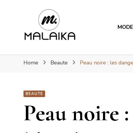
Malaika
MOD
Fière. Belle. Africaine.
Malaika
Home
Beaute
Peau noire : les dang
BEAUTE
Peau noire :