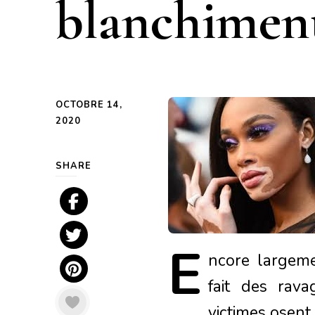
blanchiment
OCTOBRE 14,
2020
SHARE
E
ncore
largeme
fait des rava
victimes osent