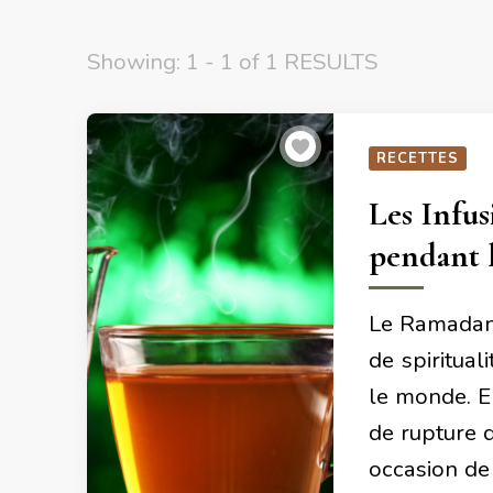
Showing: 1 - 1 of 1 RESULTS
RECETTES
Les Infus
pendant 
Le Ramadan 
de spiritua
le monde. En
de rupture d
occasion de