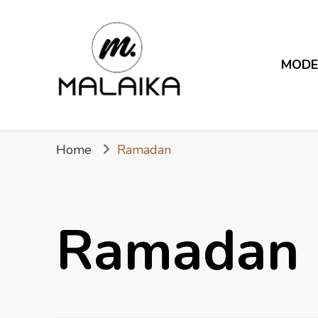
MOD
Fière. Belle. Africaine.
Malaika
Home
Ramadan
Ramadan