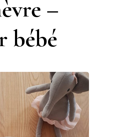
hèvre –
r bébé