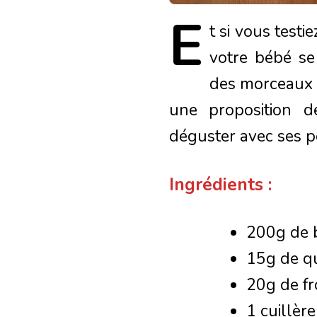
E
t
si vous testie
votre bébé se
des morceaux m
une proposition d
déguster avec ses pe
Ingrédients :
200g de b
15g de qu
20g de f
1 cuillèr