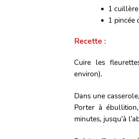
1 cuillère
1 pincée d
Recette :
Cuire les fleuret
environ).
Dans une casserole,
Porter à ébullitio
minutes, jusqu’à l’a