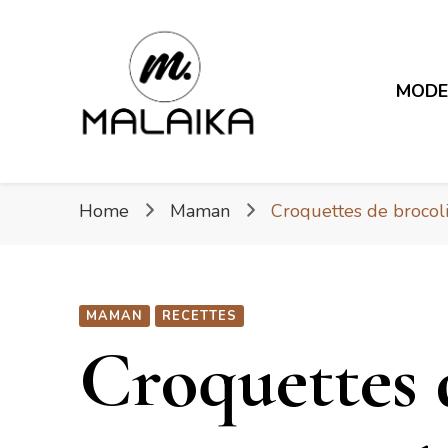
Malaika
MOD
Fière. Belle. Africaine.
Malaika
Home
Maman
Croquettes de brocoli
MAMAN
RECETTES
Croquettes 